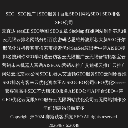
SEO
|
SEO推广
|
SEO服务
|
百度SEO
|
网站SEO
|
SEO排名
|
SEO公司
云直达
saasEE
SEO地图
SEO文章
SiteMap
红姐网站制作
芯思维
云无限
云排名
网站分析
百度密码
芯思维
外波斯
芯大脑SEO
开尔
邢
优化分析
搜客宝
搜索宝
搜索优化
SaaSee
芯思考
中涛AISEO
搜
排名
搜到你
SEO学习通
云访客
云无限推广
云无限营销
拓客宝
云
营销
未来机器人
富岳AISEO
AI营销
AI推广
艾迪顿
云推广
云推广
词站云
北京seo公司
SEO机器人
艾迪顿GEO服务
SEO云问诊
要涨
SEO排名
有客来
云优化
资本王
AISEO
GEO公司
GEO优化
Saasee
获客宝
高手SEO
芯大脑SEO服务
AISEO公司
AI平台SEO
中涛
GEO优化
云无限SEO服务
云无限网站优化公司
云无网站制作公
司
红姐建站
导航
更多
Copyright @ 2024 赛斯获客系统
SEO
All rights reserved.
2026/8/7 6:20:48