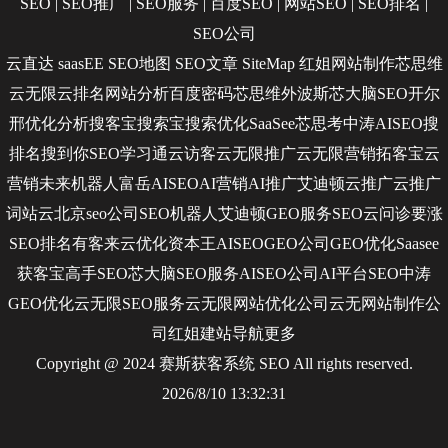
SEO
|
SEO推广
|
SEO服务
|
百度SEO
|
网站SEO
|
SEO排名
|
SEO公司
云直达
saasEE
SEO地图
SEO文章
SiteMap
红姐网站制作
芯思维
云无限
云排名
网站分析
百度密码
芯思维
外波斯
芯大脑SEO
开尔
邢
优化分析
搜客宝
搜索宝
搜索优化
SaaSee
芯思考
中涛AISEO
搜
排名
搜到你
SEO学习通
云访客
云无限推广
云无限营销
拓客宝
云
营销
未来机器人
富岳AISEO
AI营销
AI推广
艾迪顿
云推广
云推广
词站云
北京seo公司
SEO机器人
艾迪顿GEO服务
SEO云问诊
要涨
SEO排名
有客来
云优化
资本王
AISEO
GEO公司
GEO优化
Saasee
获客宝
高手SEO
芯大脑SEO服务
AISEO公司
AI平台SEO
中涛
GEO优化
云无限SEO服务
云无限网站优化公司
云无网站制作公
司
红姐建站
导航
更多
Copyright @ 2024 赛斯获客系统
SEO
All rights reserved.
2026/8/10 13:32:31